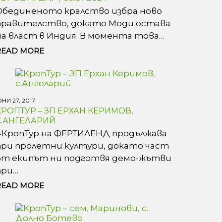
Обединеното кралство избра ново
правителство, докато Моди остава
на власт в Индия. В момента това…
READ MORE
НИ 27, 2017
КРОПТУР – ЗП ЕРХАН КЕРИМОВ,
С.АНГЕЛАРИЙ
#КропТур на ФЕРТИЛЕНД продължава
при пролетни култури, докато част
от екипът ни подготвя демо-жътви
при…
READ MORE