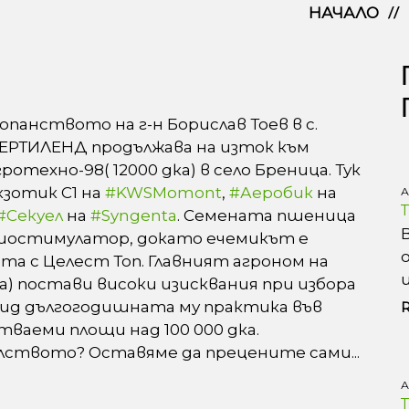
НАЧАЛО
панството на г-н Борислав Тоев в с.
ЕРТИЛЕНД продължава на изток към
техно-98( 12000 дка) в село Бреница. Тук
кзотик С1 на
#
KWSMomont
,
#
Аеробик
на
А
#
Секуел
на
#
Syngenta
. Семената пшеница
биостимулатор, докато ечемикът е
а с Целест Топ. Главният агроном на
) постави високи изисквания при избора
двид дългогодишната му практика във
ваеми площи над 100 000 дка.
елството? Оставяме да прецените сами...
А