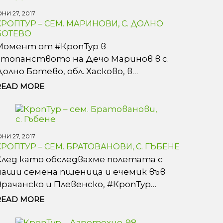
НИ 27, 2017
КРОПТУР – СЕМ. МАРИНОВИ, С. ДОЛНО
БОТЕВО
Момент от #КропТур в
стопанството на Дечо Маринов в с.
Долно Ботево, обл. Хасково, в…
READ MORE
НИ 27, 2017
КРОПТУР – СЕМ. БРАТОВАНОВИ, С. ГЪБЕНЕ
След като обследвахме полетата с
наши семена пшеница и ечемик във
Врачанско и Плевенско, #КропТур…
READ MORE