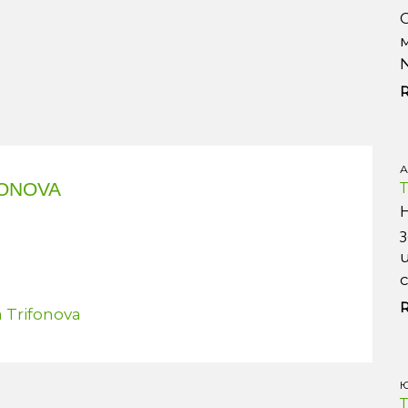
А
FONOVA
a Trifonova
Ю