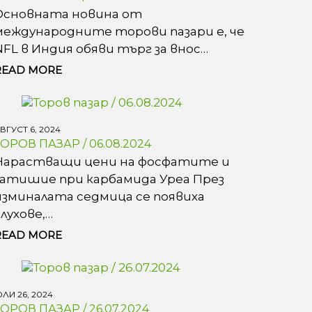
Основната новина от
международните торови пазари е, че
NFL в Индия обяви търг за внос…
READ MORE
ВГУСТ 6, 2024
ТОРОВ ПАЗАР / 06.08.2024
Нарастващи цени на фосфатите и
затишие при карбамида Уреа През
изминалата седмица се появиха
слухове,…
READ MORE
ЛИ 26, 2024
ТОРОВ ПАЗАР / 26.07.2024