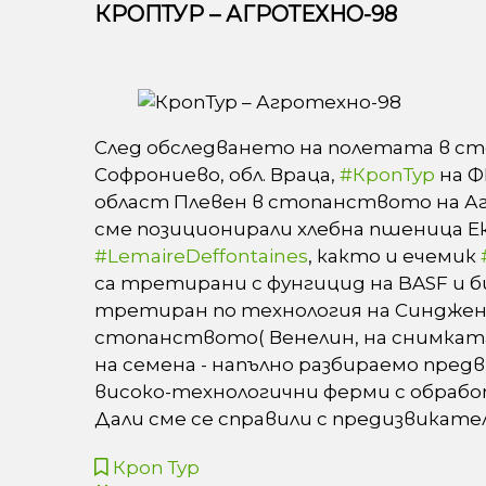
КРОПТУР – АГРОТЕХНО-98
След обследването на полетата в сто
Софрониево, обл. Враца,
#
КропТур
на Ф
област Плевен в стопанството на Агро
сме позиционирали хлебна пшеница Е
#
LemaireDeffontaines
, както и ечемик
са третирани с фунгицид на BASF и 
третиран по технология на Синджент
стопанството( Венелин, на снимката
на семена - напълно разбираемо пре
високо-технологични ферми с обработ
Дали сме се справили с предизвикат
Кроп Тур