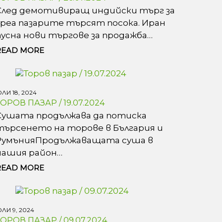
След демотивиращ индийски търг за
уреа пазарите търсят посока. Иран
пусна нови търгове за продажба…
READ MORE
ЛИ 18, 2024
ТОРОВ ПАЗАР / 19.07.2024
Сушата продължава да потиска
търсенето на торове в България и
РумънияПродължаващата суша в
нашия район…
READ MORE
ЛИ 9, 2024
ТОРОВ ПАЗАР / 09.07.2024