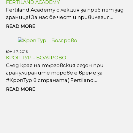
FERTILAND ACADEMY
Fertiland Academy с лекция за пръв път зад
граница! За нас бе чест и привилегия…
READ MORE
ЮНИ 7, 2016
КРОП ТУР – БОЛЯРОВО
След края на търговския сезон при
гранулираните торове е време за‪
‎#КропТур‬ в страната( Fertiland…
READ MORE