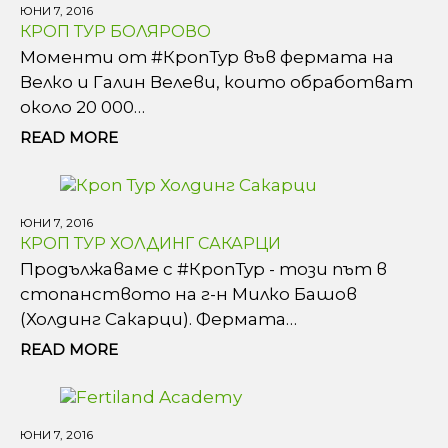
ЮНИ 7, 2016
КРОП ТУР БОЛЯРОВО
Моменти от ‪#‎КропТур‬ във фермата на
Велко и Галин Велеви, които обработват
около 20 000…
READ MORE
ЮНИ 7, 2016
КРОП ТУР ХОЛДИНГ САКАРЦИ
Продължаваме с ‪#‎КропТур‬ - този път в
стопанството на г-н Милко Башов
(Холдинг Сакарци). Фермата…
READ MORE
ЮНИ 7, 2016