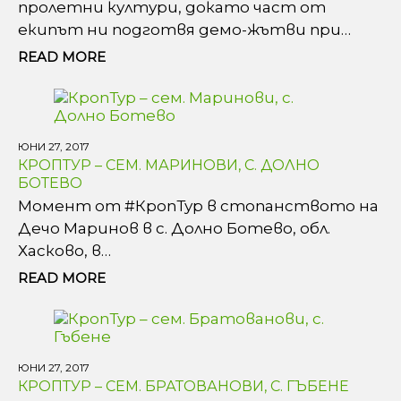
пролетни култури, докато част от
екипът ни подготвя демо-жътви при…
READ MORE
ЮНИ 27, 2017
КРОПТУР – СЕМ. МАРИНОВИ, С. ДОЛНО
БОТЕВО
Момент от #КропТур в стопанството на
Дечо Маринов в с. Долно Ботево, обл.
Хасково, в…
READ MORE
ЮНИ 27, 2017
КРОПТУР – СЕМ. БРАТОВАНОВИ, С. ГЪБЕНЕ