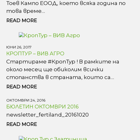
Тоев Кампо ЕООД, което всяка година по
това време…
READ MORE
ЮНИ 26, 2017
КРОПТУР – ВИВ АГРО
Стартираме #КропТур ! В рамките на
около месец ще обиколим всички
стопанства в страната, които са…
READ MORE
ОКТОМВРИ 24, 2016
БЮЛЕТИН ОКТОМВРИ 2016
newsletter_fertiland_20161020
READ MORE