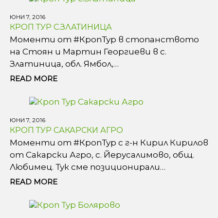
ЮНИ 7, 2016
КРОП ТУР С.ЗЛАТИНИЦА
Моменти от ‪#‎КропТур‬ в стопанството
на Стоян и Мартин Георгиеви в с.
Златиница, обл. Ямбол,…
READ MORE
ЮНИ 7, 2016
КРОП ТУР САКАРСКИ АГРО
Моменти от ‪#‎КропТур‬ с г-н Кирил Кирилов
от Сакарски Агро, с. Йерусалимово, общ.
Любимец. Тук сме позиционирали…
READ MORE