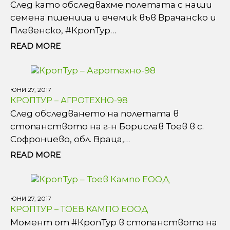
След като обследвахме полетата с наши
семена пшеница и ечемик във Врачанско и
Плевенско, #КропТур…
READ MORE
ЮНИ 27, 2017
КРОПТУР – АГРОТЕХНО-98
След обследването на полетата в
стопанството на г-н Борислав Тоев в с.
Софрониево, обл. Враца,…
READ MORE
ЮНИ 27, 2017
КРОПТУР – ТОЕВ КАМПО ЕООД
Момент от #КропТур в стопанството на