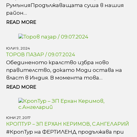
РумънияПродължаващата суша в нашия
район…
READ MORE
ЮЛИ 9, 2024
ТОРОВ ПАЗАР / 09.07.2024
Обединеното кралство избра ново
правителство, докато Моди остава на
власт в Индия. В момента това…
READ MORE
ЮНИ 27, 2017
КРОПТУР – ЗП ЕРХАН КЕРИМОВ, С.АНГЕЛАРИЙ
#КропТур на ФЕРТИЛЕНД продължава при