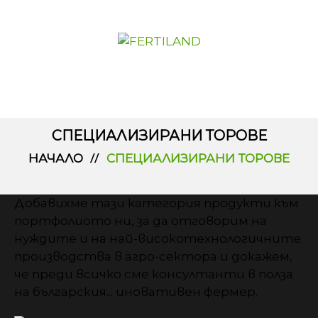
СПЕЦИАЛИЗИРАНИ ТОРОВЕ
НАЧАЛО
СПЕЦИАЛИЗИРАНИ ТОРОВЕ
Добавихме тази категория продукти към
портфолиото ни, за да отговорим на
нуждите и на най-високотехнологичните
производства в агро-сектора и докажем,
че преди всичко сме консултанти в полза
на българския... иновативен фермер.