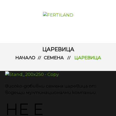
ЦАРЕВИЦА
НАЧАЛО
СЕМЕНА
ЦАРЕВИЦА
Високо-добивни семена царевица от
водещи мултинационални компании.
НЕ Е