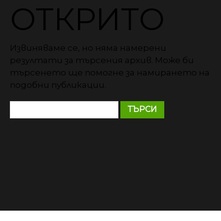
ОТКРИТО
Извиняваме се, но няма намерени
резултати за търсения архив. Може би
търсенето ще помогне за намирането на
подобни публикации.