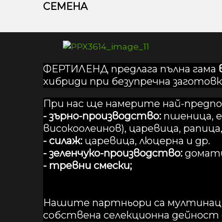
СЕМЕНА
ФЕРТИЛЕНД предлага пълна гама
хибриди при безупречна заготовк
При нас ще намерите най-предпо
- зърно-производство:
пшеница, е
високоолеинов), царевица, рапица,
- силаж:
царевица, люцерна и др.
- зеленчуко-производство:
домати
- тревни смески;
Нашите партньори са мултинаци
собствена селекционна дейност