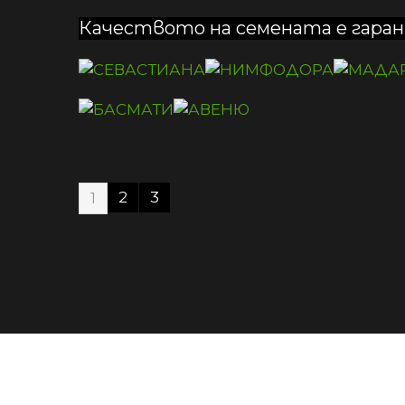
Качеството на семената е гара
2
3
1