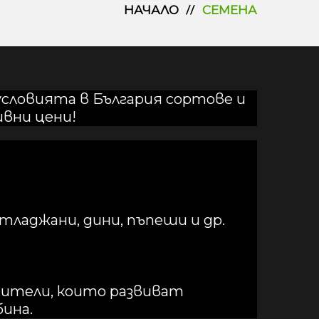
НАЧАЛО
СЕМЕНА
условията в България сортове и
ивни цени!
атладжани, дини, пъпеши и др.
дители, които развиват
ина.