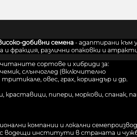
високо-добивни семена
- адаптирани към 
а и фракция, различни опаковки и атракт
читаните сортове и хибриди за:
чемик, слънчоглед (включително
 тритикале, овес, грах, кориандър и др.
, краставици, пипери, моркови, спанак, п
онални компании и локални семепроизво
 с водещи институти в страната и чужб